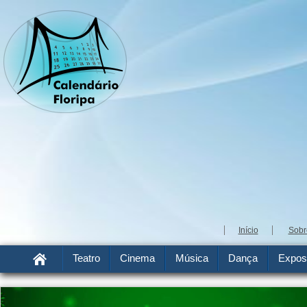
Início
Sobr
Teatro
Cinema
Música
Dança
Expos