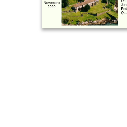
Ond
Novembro
Jos
2020
End
Qua