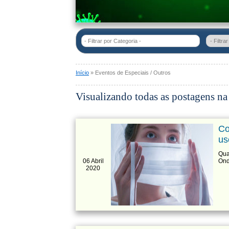
- Filtrar por Categoria -
Início
» Eventos de Especiais / Outros
Visualizando todas as postagens na
Co
us
Qua
06 Abril
Ond
2020