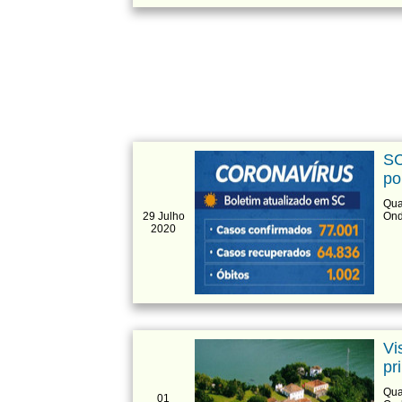
SC
po
Qua
29 Julho
Ond
2020
Vi
pr
Qua
01