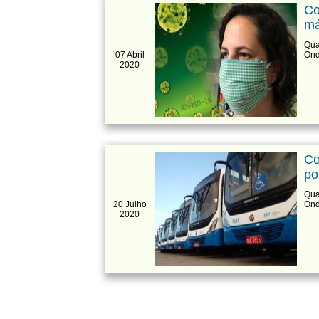
Co
má
Qua
07 Abril
Ond
2020
Co
po
Qua
20 Julho
Ond
2020