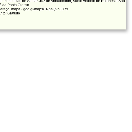
e: Fortalezas de Santa Cruz de Anhatomirim, Santo Antônio de Ratones e São
é da Ponta Grossa
ereço: mapa - goo.gl/maps/TRpaQ9h8D7x
nto: Gratuito