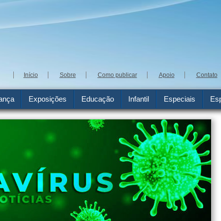
Início
Sobre
Como publicar
Apoio
Contato
ança
Exposições
Educação
Infantil
Especiais
Esp