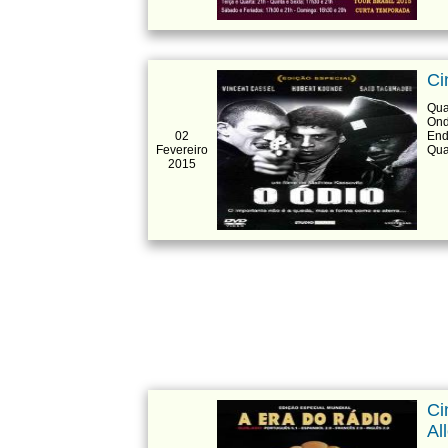
Ci
Qua
Ond
02
End
Fevereiro
Qua
2015
Ci
Al