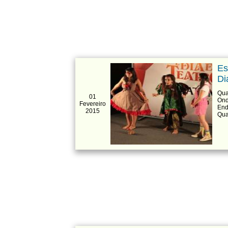
Es
Di
Qua
01
Ond
Fevereiro
End
2015
Qua