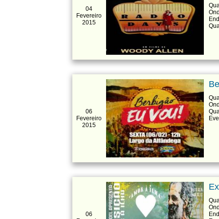
Qua
04
Ond
Fevereiro
End
2015
Qua
Be
Qua
Ond
06
Qua
Fevereiro
Eve
2015
Ex
Qua
Ond
06
End