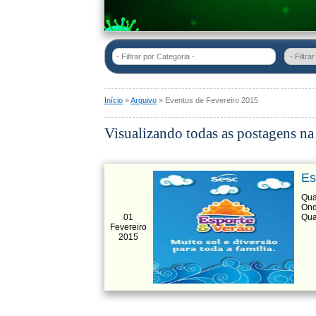
- Filtrar por Categoria -
Início
»
Arquivo
» Eventos de Fevereiro 2015
Visualizando todas as postagens na
Es
Qua
Ond
01
Qua
Fevereiro
2015