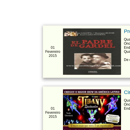
Pr
Qua
Ond
01
End
Fevereiro
Qua
2015
De 
Ci
Qua
Ond
01
End
Fevereiro
2015