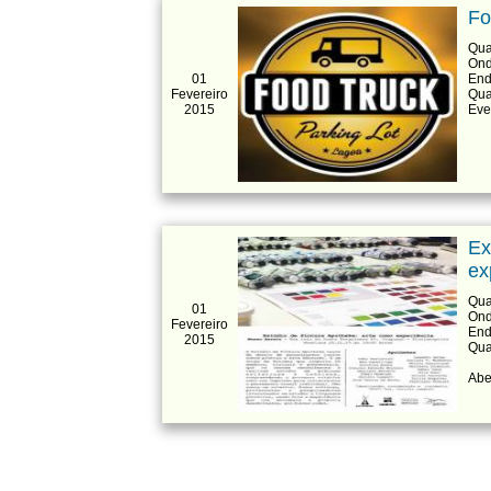
Fo
Qua
Ond
01
End
Fevereiro
Qua
2015
Eve
Ex
ex
Qua
01
Ond
Fevereiro
End
2015
Qua
Abe