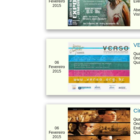
Fevereiro
Eve
2015
Abe
Vis
VE
Qua
Ond
06
Qua
Fevereiro
2015
Ci
Qua
Ond
06
End
Fevereiro
Qua
2015