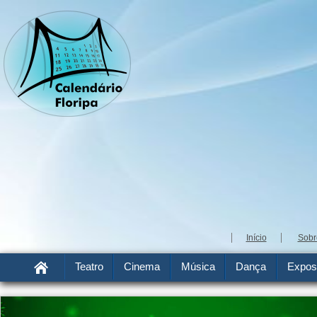
Início
Sobr
Teatro
Cinema
Música
Dança
Expos