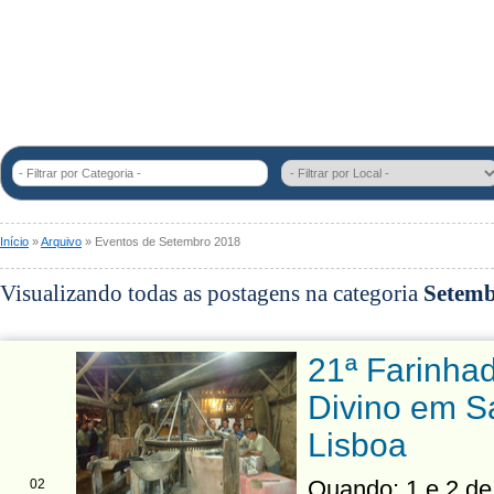
- Filtrar por Categoria -
Início
»
Arquivo
» Eventos de Setembro 2018
Visualizando todas as postagens na categoria
Setemb
21ª Farinha
Divino em S
Lisboa
Quando: 1 e 2 de
02