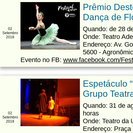
Prêmio Deste
Dança de Fl
Quando: de 28 de
02
Setembro
Onde: Teatro Ade
2018
Endereço: Av. Go
5600 - Agronômi
Evento no FB:
www.facebook.com/Fest
Espetáculo “
Grupo Teatra
Quando: 31 de ag
horas
02
Setembro
Onde: Teatro da
2018
Endereço: Praça 