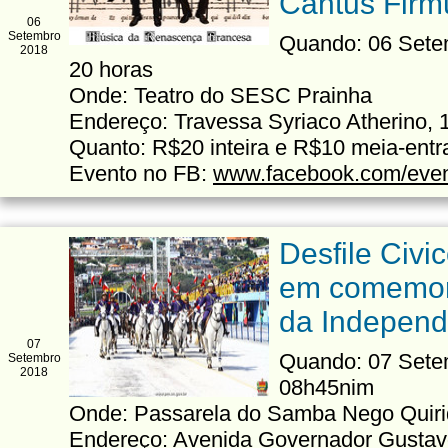
Cantus Firm
06
Setembro
Quando: 06 Setem
2018
20 horas
Onde: Teatro do SESC Prainha
Endereço: Travessa Syriaco Atherino, 
Quanto: R$20 inteira e R$10 meia-entr
Evento no FB:
www.facebook.com/eve
Desfile Civi
em comemor
da Independ
07
Quando: 07 Setem
Setembro
2018
08h45nim
Onde: Passarela do Samba Nego Quir
Endereço: Avenida Governador Gustavo