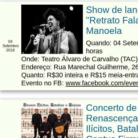
Show de la
"Retrato Fa
Manoela
Quando: 04 Setem
04
Setembro
horas
2018
Onde: Teatro Álvaro de Carvalho (TAC)
Endereço: Rua Marechal Guilherme, 26
Quanto: R$30 inteira e R$15 meia-entr
Evento no FB:
www.facebook.com/eve
Concerto de
Renascença
Ilícitos, Bat