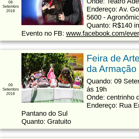
Onde: Teatro Ade
08
Setembro
Endereço: Av. Go
2018
5600 - Agronômi
Quanto: R$140 in
Evento no FB:
www.facebook.com/eve
Feira de Ar
da Armação
Quando: 09 Sete
09
ás 19h
Setembro
2018
Onde: centrinho 
Endereço: Rua En
Pantano do Sul
Quanto: Gratuito