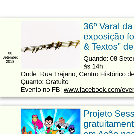
36º Varal da
exposição fo
& Textos" d
08
Quando: 08 Sete
Setembro
2018
às 14h
Onde: Rua Trajano, Centro Histórico de
Quanto: Gratuito
Evento no FB:
www.facebook.com/eve
Projeto Ses
gratuitament
em Ação nos