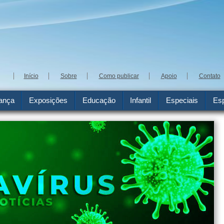
Início
Sobre
Como publicar
Apoio
Contato
ança
Exposições
Educação
Infantil
Especiais
Esp