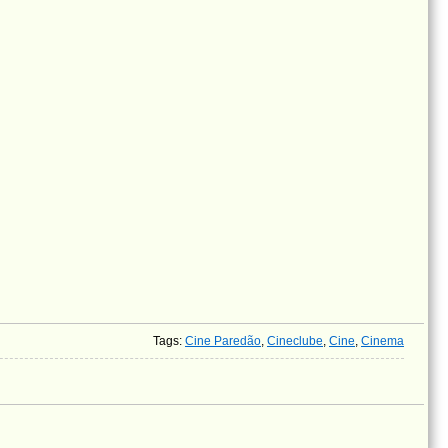
Tags
:
Cine Paredão
,
Cineclube
,
Cine
,
Cinema