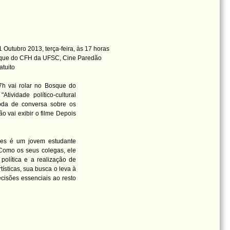
 Outubro 2013, terça-feira, às 17 horas
que do CFH da UFSC, Cine Paredão
atuito
7h vai rolar no Bosque do
tividade político-cultural
roda de conversa sobre os
 vai exibir o filme Depois
lles é um jovem estudante
 Como os seus colegas, ele
 política e a realização de
ísticas, sua busca o leva à
cisões essenciais ao resto