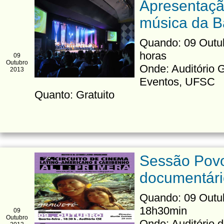
Apresentaçã
música da B
Quando: 09 Outub
horas
09
Outubro
Onde: Auditório 
2013
Eventos, UFSC
Quanto: Gratuito
Sessão Povo
documentári
Quando: 09 Outub
18h30min
09
Outubro
Onde: Auditório