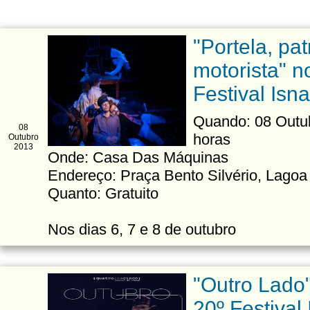
"Portela, pat
motorista" no
Festival Isn
Quando: 08 Outubr
08
horas
Outubro
2013
Onde: Casa Das Máquinas
Endereço: Praça Bento Silvério, Lago
Quanto: Gratuito
Nos dias 6, 7 e 8 de outubro
"Outro Lado"
20º Festival