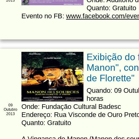
2013
Quanto: Gratuito
Evento no FB:
www.facebook.com/eve
Exibição do 
Manon", con
de Florette"
Quando: 09 Outub
horas
Onde: Fundação Cultural Badesc
09
Outubro
Endereço: Rua Visconde de Ouro Preto
2013
Quanto: Gratuito
A Vingança de Manon (Manon des sour