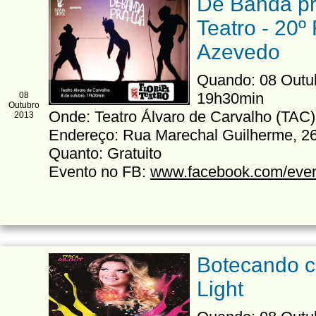
De Banda pr
Teatro - 20º 
Azevedo
Quando: 08 Outubr
19h30min
08
Outubro
Onde: Teatro Álvaro de Carvalho (TAC)
2013
Endereço: Rua Marechal Guilherme, 26
Quanto: Gratuito
Evento no FB:
www.facebook.com/eve
Botecando 
Light