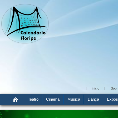
Início
Sobr
Teatro
Cinema
Música
Dança
Expos