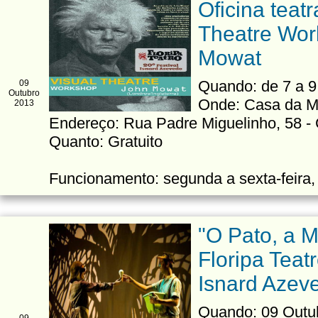
Oficina teatr
Theatre Wor
Mowat
Quando: de 7 a 9
09
Outubro
Onde: Casa da M
2013
Endereço: Rua Padre Miguelinho, 58 - 
Quanto: Gratuito
Funcionamento: segunda a sexta-feira,
"O Pato, a M
Floripa Teatr
Isnard Azev
Quando: 09 Outub