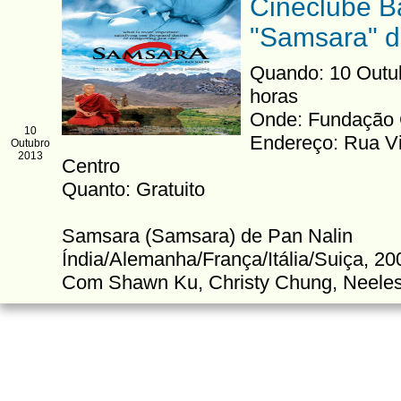
Cineclube B
"Samsara" d
Quando: 10 Outubr
horas
Onde: Fundação 
10
Endereço: Rua Vi
Outubro
2013
Centro
Quanto: Gratuito
Samsara (Samsara) de Pan Nalin
Índia/Alemanha/França/Itália/Suiça, 2
Com Shawn Ku, Christy Chung, Neeles