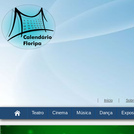
Início
Sobr
Teatro
Cinema
Música
Dança
Expos