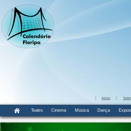
Início
Sobr
Teatro
Cinema
Música
Dança
Expos