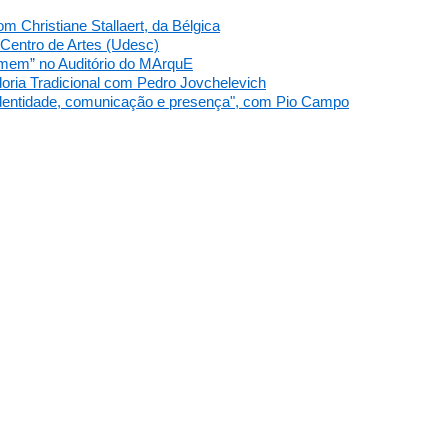
om Christiane Stallaert, da Bélgica
 Centro de Artes (Udesc)
omem” no Auditório do MArquE
doria Tradicional com Pedro Jovchelevich
identidade, comunicação e presença", com Pio Campo