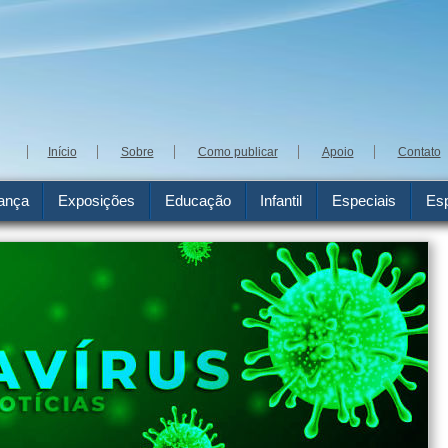
Início
Sobre
Como publicar
Apoio
Contato
ança
Exposições
Educação
Infantil
Especiais
Esp