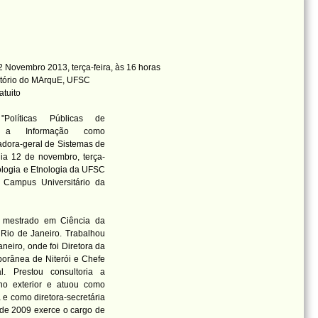
 Novembro 2013, terça-feira, às 16 horas
itório do MArquE, UFSC
atuito
 "Políticas Públicas de
: a Informação como
adora-geral de Sistemas de
ia 12 de novembro, terça-
eologia e Etnologia da UFSC
 Campus Universitário da
 mestrado em Ciência da
Rio de Janeiro. Trabalhou
eiro, onde foi Diretora da
orânea de Niterói e Chefe
. Prestou consultoria a
 no exterior e atuou como
 e como diretora-secretária
de 2009 exerce o cargo de