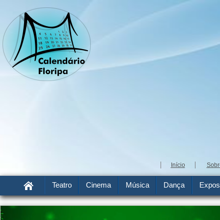
Início
Sobr
Teatro
Cinema
Música
Dança
Expos