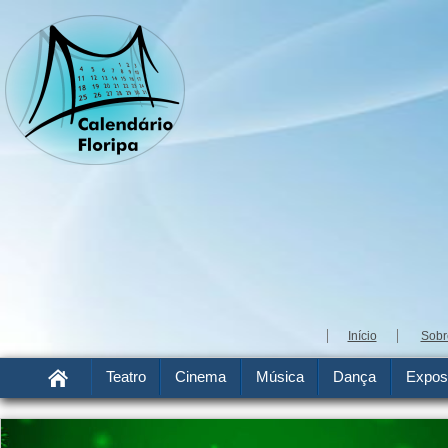
Início
Sobr
Teatro
Cinema
Música
Dança
Expos