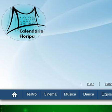
Início
Sobr
Teatro
Cinema
Música
Dança
Expos