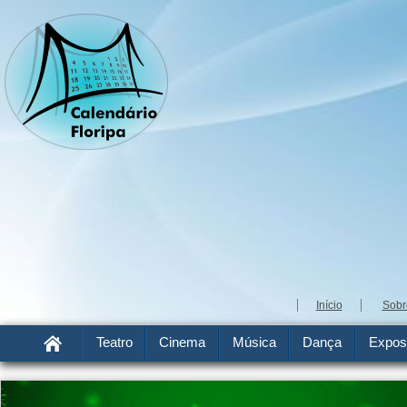
Início
Sobr
Teatro
Cinema
Música
Dança
Expos