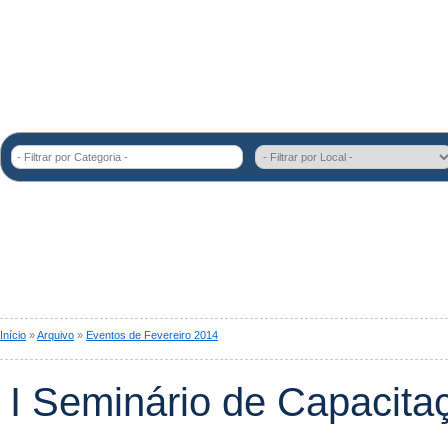
- Filtrar por Categoria -
Início
»
Arquivo
»
Eventos de Fevereiro 2014
I Seminário de Capacit