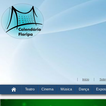
Início
Sobr
Teatro
Cinema
Música
Dança
Expos