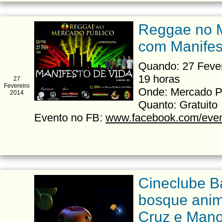
Reggae no M
com Manifes
Quando: 27 Fevere
19 horas
27
Fevereiro
Onde: Mercado Pú
2014
Quanto: Gratuito
Evento no FB:
www.facebook.com/eve
Cineclube B
bosque anim
Cruz e Man