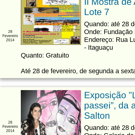
II Mostra d
Lote 7
Quando: até 28 d
Onde: Fundação 
28
Fevereiro
Endereço: Rua Lu
2014
- Itaguaçu
Quanto: Gratuito
Até 28 de fevereiro, de segunda a sexta
Exposição "
passei”, da a
Salton
28
Quando: até 28 d
Fevereiro
2014