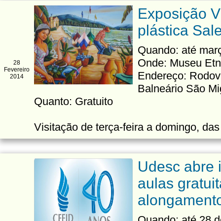
Exposição Vi
plástica Sale
Quando: até mar
Onde: Museu Etn
28
Fevereiro
Endereço: Rodov
2014
Balneário São Mi
Quanto: Gratuito
Visitação de terça-feira a domingo, da
Udesc abre 
aulas gratui
alongament
Quando: até 28 d