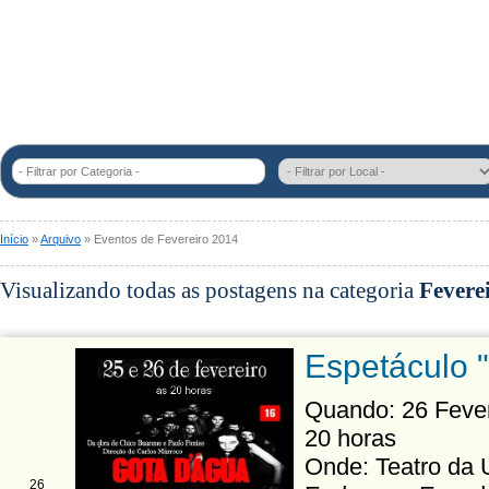
- Filtrar por Categoria -
Início
»
Arquivo
» Eventos de Fevereiro 2014
Visualizando todas as postagens na categoria
Fevere
Espetáculo 
Quando: 26 Fevere
20 horas
Onde: Teatro da 
26