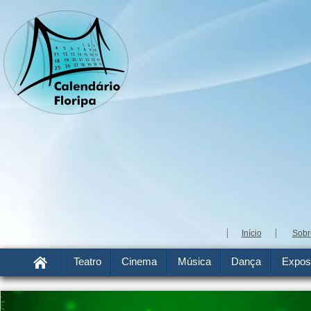
Início
Sobr
Teatro
Cinema
Música
Dança
Expos