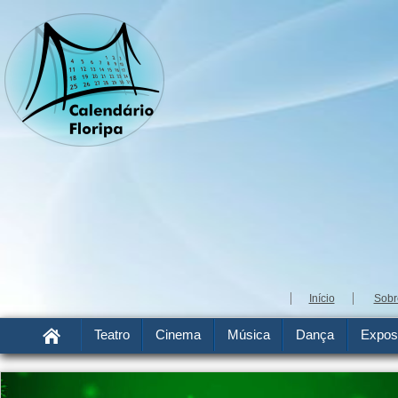
Início
Sobr
Teatro
Cinema
Música
Dança
Expos