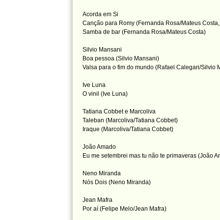
Acorda em Si
Canção para Romy (Fernanda Rosa/Mateus Costa, 
Samba de bar (Fernanda Rosa/Mateus Costa)
Silvio Mansani
Boa pessoa (Silvio Mansani)
Valsa para o fim do mundo (Rafael Calegari/Silvio
Ive Luna
O vinil (Ive Luna)
Tatiana Cobbet e Marcoliva
Taleban (Marcoliva/Tatiana Cobbet)
Iraque (Marcoliva/Tatiana Cobbet)
João Amado
Eu me setembrei mas tu não te primaveras (João 
Neno Miranda
Nós Dois (Neno Miranda)
Jean Mafra
Por aí (Felipe Melo/Jean Mafra)