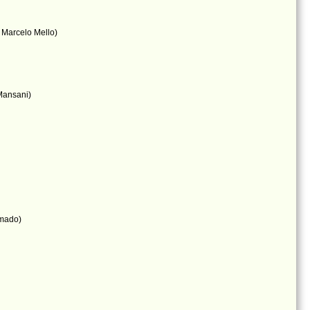
Marcelo Mello)
 Mansani)
Amado)