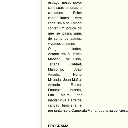
espaço, nosso povo,
com suas estórias e
costumes. Estes
compositores vem
cada um a seu modo
contar um pouco do
que se passa aqui,
de como pensamos,
vivemos e somos.
Obrigado a todos,
Acorda em Si, Silvio
Mansani, Ive Luna,
Tatiana Cobbet,
Marcoliva, João
Amado, Neno
Miranda, Jean Mafra,
Antonio Rossa,
François Muleka,
Luiz Meira, por
manter viva a arte da
canção brasileira, e
por juntar-se à Camerata Floriánopolis na deliciosa
PROGRAMA