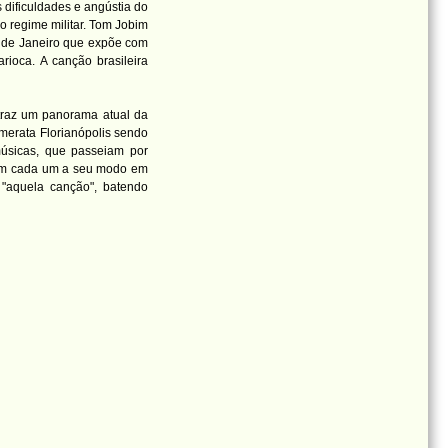
dificuldades e angústia do
o regime militar. Tom Jobim
o de Janeiro que expõe com
arioca. A canção brasileira
traz um panorama atual da
erata Florianópolis sendo
músicas, que passeiam por
guem cada um a seu modo em
 "aquela canção", batendo