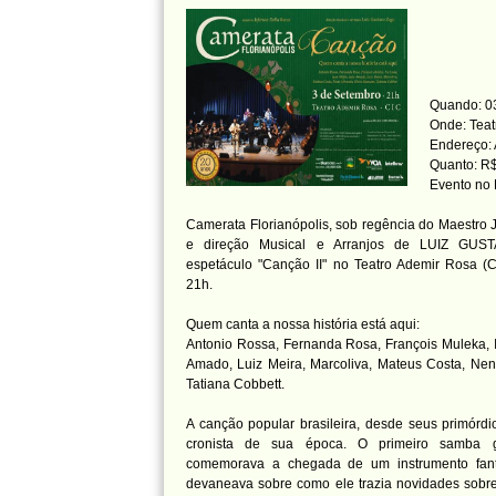
Quando: 03
Onde: Teat
Endereço: 
Quanto: R$
Evento no
Camerata Florianópolis, sob regência do Maes
e direção Musical e Arranjos de LUIZ GUS
espetáculo "Canção II" no Teatro Ademir Rosa (C
21h.
Quem canta a nossa história está aqui:
Antonio Rossa, Fernanda Rosa, François Muleka, 
Amado, Luiz Meira, Marcoliva, Mateus Costa, Nen
Tatiana Cobbett.
A canção popular brasileira, desde seus primórd
cronista de sua época. O primeiro samba gr
comemorava a chegada de um instrumento fant
devaneava sobre como ele trazia novidades sobr