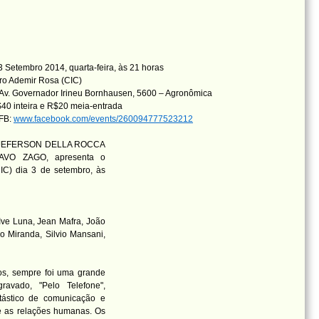
 Setembro 2014, quarta-feira, às 21 horas
ro Ademir Rosa (CIC)
Av. Governador Irineu Bornhausen, 5600 – Agronômica
40 inteira e R$20 meia-entrada
 FB:
www.facebook.com/events/260094777523212
tro JEFERSON DELLA ROCCA
TAVO ZAGO, apresenta o
IC) dia 3 de setembro, às
Ive Luna, Jean Mafra, João
o Miranda, Silvio Mansani,
ios, sempre foi uma grande
avado, "Pelo Telefone",
ástico de comunicação e
e as relações humanas. Os