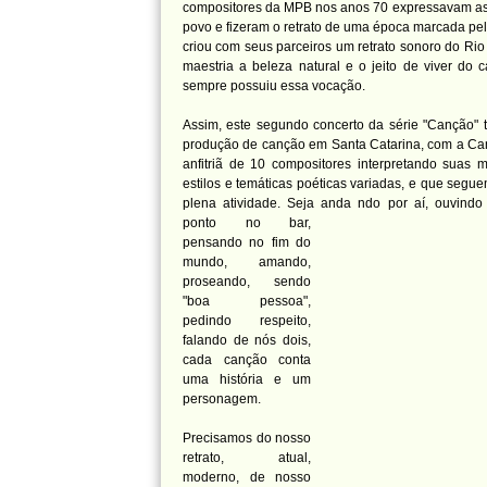
compositores da MPB nos anos 70 expressavam as 
povo e fizeram o retrato de uma época marcada pel
criou com seus parceiros um retrato sonoro do Ri
maestria a beleza natural e o jeito de viver do c
sempre possuiu essa vocação.
Assim, este segundo concerto da série "Canção" 
produção de canção em Santa Catarina, com a Cam
anfitriã de 10 compositores interpretando suas 
estilos e temáticas poéticas variadas, e que se
plena atividade. Seja anda
ndo por aí, ouvindo
ponto no bar,
pensando no fim do
mundo, amando,
proseando, sendo
"boa pessoa",
pedindo respeito,
falando de nós dois,
cada canção conta
uma história e um
personagem.
Precisamos do nosso
retrato, atual,
moderno, de nosso