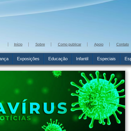
Início
Sobre
Como publicar
Apoio
Contato
ança
Exposições
Educação
Infantil
Especiais
Esp