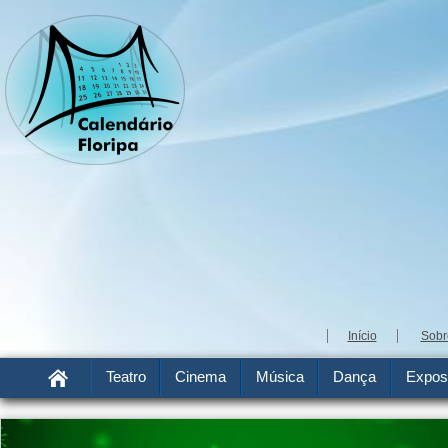
Início
Sobr
Teatro
Cinema
Música
Dança
Expos