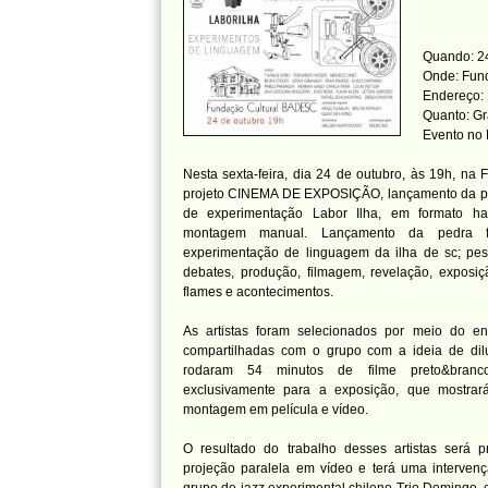
Quando: 24
Onde: Fun
Endereço: 
Quanto: Gr
Evento no
Nesta sexta-feira, dia 24 de outubro, às 19h, n
projeto CINEMA DE EXPOSIÇÃO, lançamento da pri
de experimentação Labor Ilha, em formato h
montagem manual. Lançamento da pedra 
experimentação de linguagem da ilha de sc; pesq
debates, produção, filmagem, revelação, exposiçã
flames e acontecimentos.
As artistas foram selecionados por meio do env
compartilhadas com o grupo com a ideia de dilui
rodaram 54 minutos de filme preto&bra
exclusivamente para a exposição, que mostra
montagem em película e vídeo.
O resultado do trabalho desses artistas será 
projeção paralela em vídeo e terá uma interven