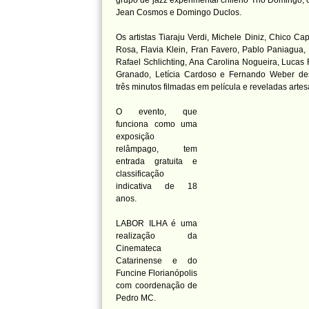
grupo de jazz experimental chileno Trio Domingo, 
Jean Cosmos e Domingo Duclos.
Os artistas Tiaraju Verdi, Michele Diniz, Chico Ca
Rosa, Flavia Klein, Fran Favero, Pablo Paniagua
Rafael Schlichting, Ana Carolina Nogueira, Lucas 
Granado, Letícia Cardoso e Fernando Weber des
três minutos filmadas em película e reveladas arte
O
evento, que
funciona como uma
exposição
relâmpago, tem
entrada gratuita e
classificação
indicativa de 18
anos.
LABOR ILHA é uma
realização da
Cinemateca
Catarinense e do
Funcine Florianópolis
com coordenação de
Pedro MC.