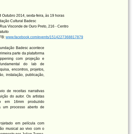
 Outubro 2014, sexta-feira, às 19 horas
dação Cultural Badesc
Rua Visconde de Ouro Preto, 216 - Centro
atuito
 FB:
www.facebook.com/events/1514227368817879
a Fundação Badesc acontece
meira parte da plataforma
appening com projeção e
fundamental do lab de
uisa, encontros, projetos,
o, instalação, publicação,
io de receitas narrativas
ção do autor. Os artistas
nco em 16mm produzido
rá um processo aberto de
projetado em película com
ção musical ao vivo com o