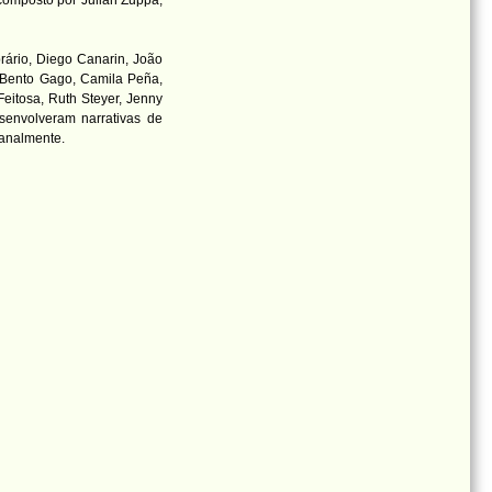
composto por Julian Zuppa,
prário, Diego Canarin, João
, Bento Gago, Camila Peña,
Feitosa, Ruth Steyer, Jenny
envolveram narrativas de
sanalmente.