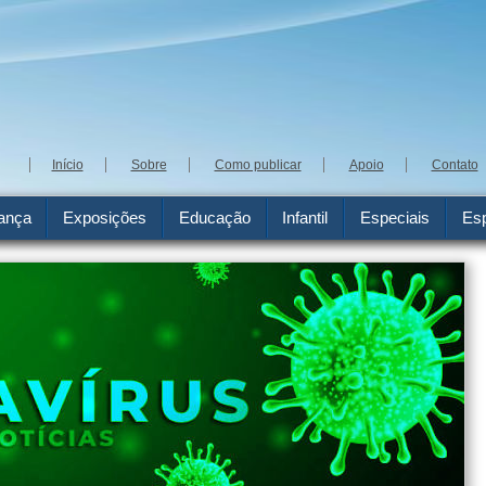
Início
Sobre
Como publicar
Apoio
Contato
ança
Exposições
Educação
Infantil
Especiais
Esp