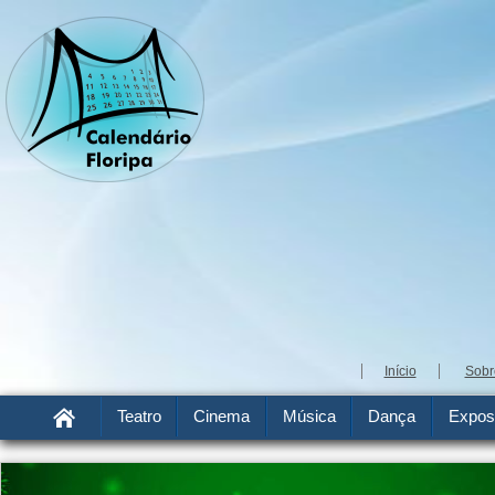
Início
Sobr
Teatro
Cinema
Música
Dança
Expos