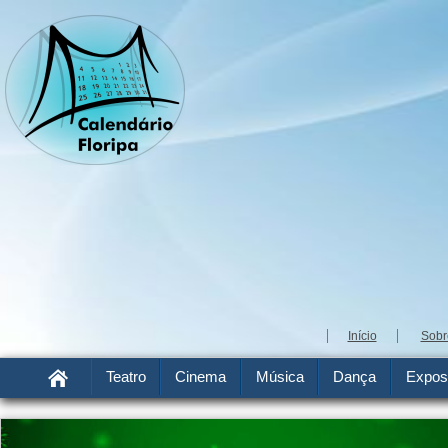
Início
Sobr
Teatro
Cinema
Música
Dança
Expos