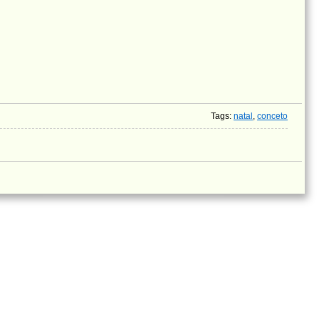
Tags
:
natal
,
conceto