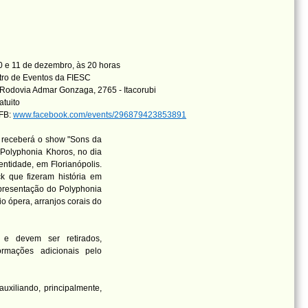
 e 11 de dezembro, às 20 horas
ro de Eventos da FIESC
Rodovia Admar Gonzaga, 2765 - Itacorubi
atuito
 FB:
www.facebook.com/events/296879423853891
a receberá o show "Sons da
 Polyphonia Khoros, no dia
ntidade, em Florianópolis.
k que fizeram história em
apresentação do Polyphonia
o ópera, arranjos corais do
 e devem ser retirados,
rmações adicionais pelo
auxiliando, principalmente,