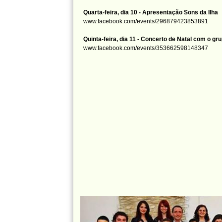
Quarta-feira, dia 10 - Apresentação Sons da Ilha
www.facebook.com/events/296879423853891
Quinta-feira, dia 11 - Concerto de Natal com o g
www.facebook.com/events/353662598148347