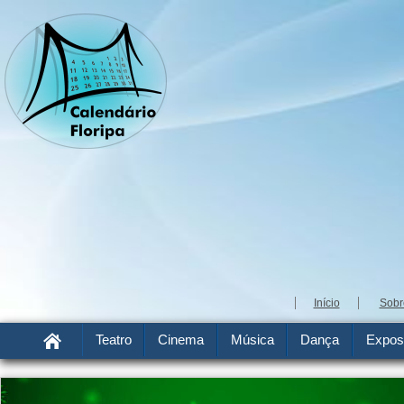
Início
Sobr
Teatro
Cinema
Música
Dança
Expos