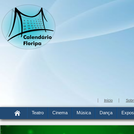
Início
Sobr
Teatro
Cinema
Música
Dança
Expos