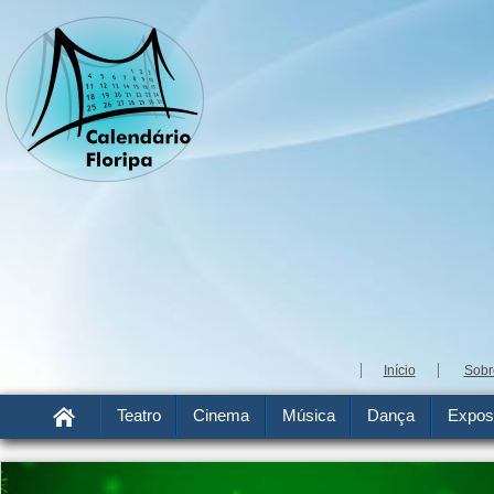
Início
Sobr
Teatro
Cinema
Música
Dança
Expos