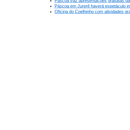
Páscoa traz apresentações gratuitas da
Páscoa em Jurerê haverá espetáculo infa
Oficina do Coelhinho com atividades gra