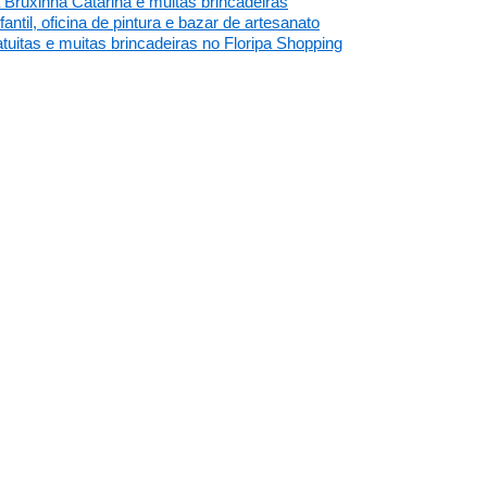
 Bruxinha Catarina e muitas brincadeiras
ntil, oficina de pintura e bazar de artesanato
tuitas e muitas brincadeiras no Floripa Shopping