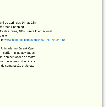
e 5 de abril, das 14h às 18h
erê Open Shopping
v. das Raias, 400 - Jurerê Internacional
atuito
 FB:
www.facebook.com/events/402876379884440
 Animada, no Jurerê Open
, serão muitas atividades,
us, apresentações de teatro
oa muito mais divertida e
l de semana são gratuitas.