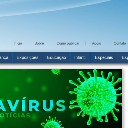
Início
Sobre
Como publicar
Apoio
Contato
ança
Exposições
Educação
Infantil
Especiais
Esp