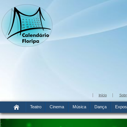
Início
Sobr
Teatro
Cinema
Música
Dança
Expos