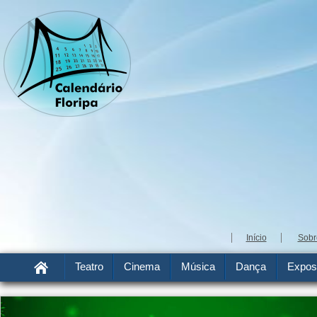
Início
Sobr
Teatro
Cinema
Música
Dança
Expos