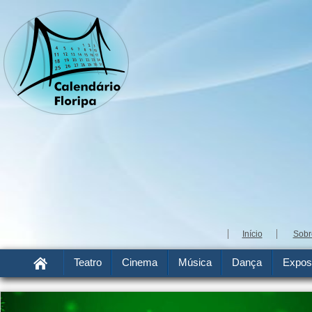
Início
Sobr
Teatro
Cinema
Música
Dança
Expos