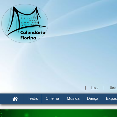
Início
Sobr
Teatro
Cinema
Música
Dança
Expos