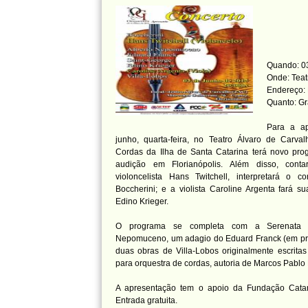
Quando: 03
Onde: Teat
Endereço: 
Quanto: Gr
Para a a
junho, quarta-feira, no Teatro Álvaro de Carva
Cordas da Ilha de Santa Catarina terá novo pro
audição em Florianópolis. Além disso, conta
violoncelista Hans Twitchell, interpretará o 
Boccherini; e a violista Caroline Argenta fará s
Edino Krieger.
O programa se completa com a Serenata p
Nepomuceno, um adagio do Eduard Franck (em prim
duas obras de Villa-Lobos originalmente escritas
para orquestra de cordas, autoria de Marcos Pablo
A apresentação tem o apoio da Fundação Catar
Entrada gratuita.