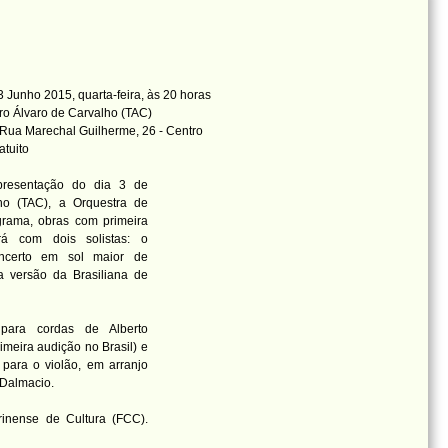
 Junho 2015, quarta-feira, às 20 horas
ro Álvaro de Carvalho (TAC)
Rua Marechal Guilherme, 26 - Centro
atuito
presentação do dia 3 de
lho (TAC), a Orquestra de
grama, obras com primeira
rá com dois solistas: o
concerto em sol maior de
ua versão da Brasiliana de
ara cordas de Alberto
eira audição no Brasil) e
 para o violão, em arranjo
 Dalmacio.
inense de Cultura (FCC).