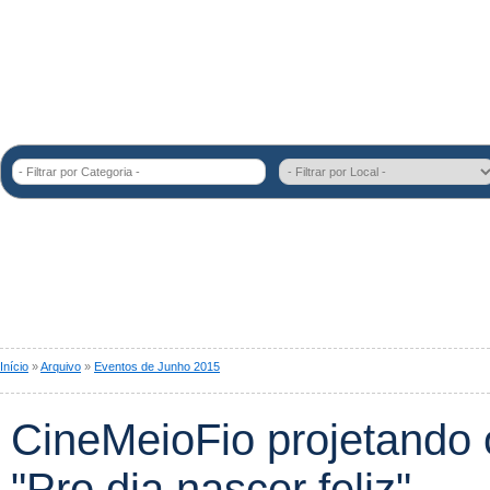
- Filtrar por Categoria -
Início
»
Arquivo
»
Eventos de Junho 2015
CineMeioFio projetando
"Pro dia nascer feliz"