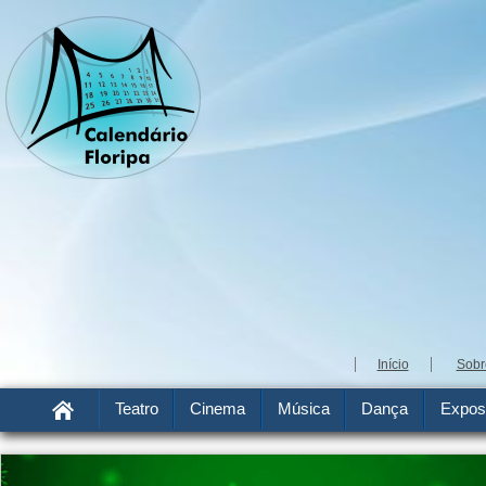
Início
Sobr
Teatro
Cinema
Música
Dança
Expos