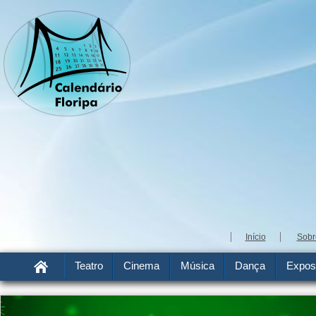
Início
Sobr
Teatro
Cinema
Música
Dança
Expos