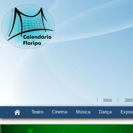
Início
Sobr
Teatro
Cinema
Música
Dança
Expos