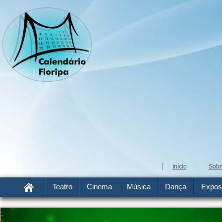
Início
Sobr
Teatro
Cinema
Música
Dança
Expos