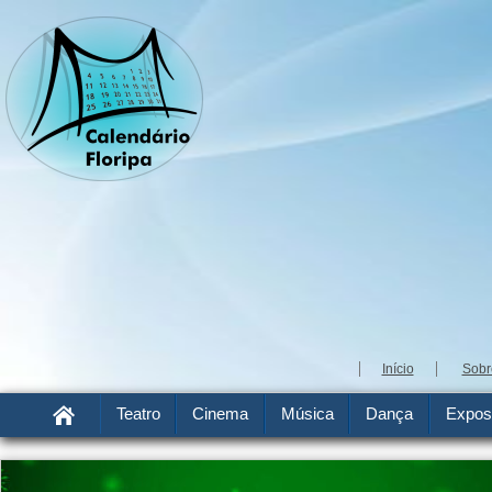
Início
Sobr
Teatro
Cinema
Música
Dança
Expos