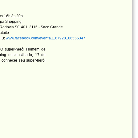
as 16h às 20h
ipa Shopping
Rodovia SC 401, 3116 - Saco Grande
atuito
 FB:
www.facebook.com/events/1167928166555347
! O super-herói Homem de
ping neste sábado, 17 de
 conhecer seu super-herói