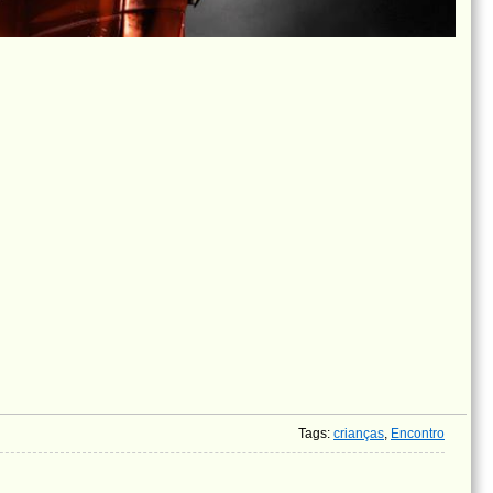
Tags
:
crianças
,
Encontro