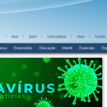
Início
Sobre
Como publicar
Apoio
Contato
ança
Exposições
Educação
Infantil
Especiais
Esp