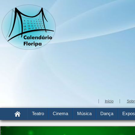
Início
Sobr
Teatro
Cinema
Música
Dança
Expos