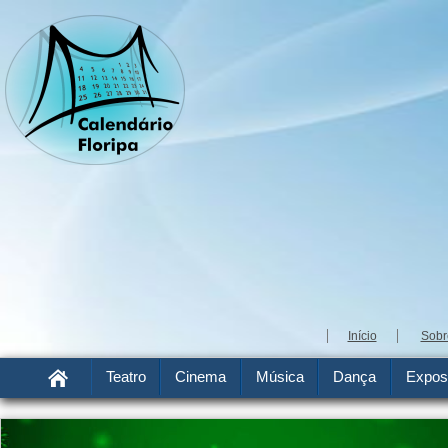
Início
Sobr
Teatro
Cinema
Música
Dança
Expos