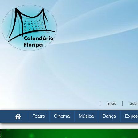
Início
Sobr
Teatro
Cinema
Música
Dança
Expos