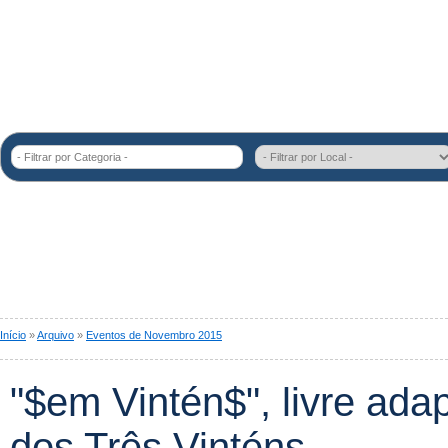
- Filtrar por Categoria -
Início
»
Arquivo
»
Eventos de Novembro 2015
"$em Vintén$", livre ad
dos Três Vinténs