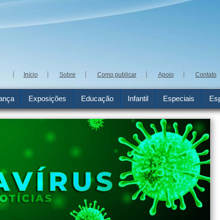
Início
Sobre
Como publicar
Apoio
Contato
ança
Exposições
Educação
Infantil
Especiais
Esp