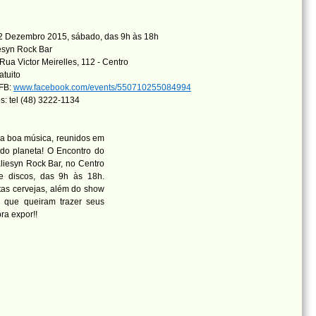
2 Dezembro 2015, sábado, das 9h às 18h
esyn Rock Bar
Rua Victor Meirelles, 112 - Centro
atuito
 FB:
www.facebook.com/events/550710255084994
s: tel (48) 3222-1134
da boa música, reunidos em
 do planeta! O Encontro do
liesyn Rock Bar, no Centro
e discos, das 9h às 18h.
tas cervejas, além do show
s que queiram trazer seus
ra expor!!