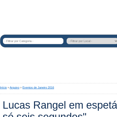
- Filtrar por Categoria -
Início
»
Arquivo
»
Eventos de Janeiro 2016
Lucas Rangel em espetá
só seis segundos"