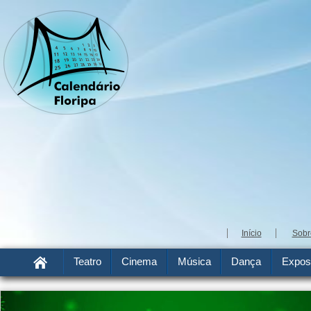
Início
Sobr
Teatro
Cinema
Música
Dança
Expos