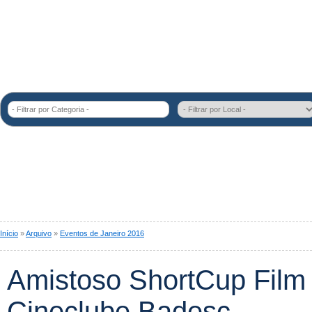
- Filtrar por Categoria -
Início
»
Arquivo
»
Eventos de Janeiro 2016
Amistoso ShortCup Film 
Cineclube Badesc