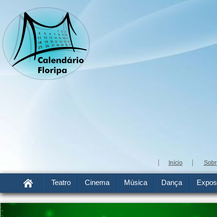
Início
Sobr
Teatro
Cinema
Música
Dança
Expos