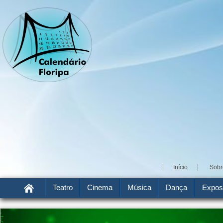
Início
Sobr
Teatro
Cinema
Música
Dança
Expos