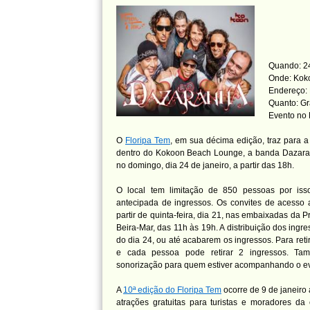
Quando: 24
Onde: Kok
Endereço: 
Quanto: Gr
Evento no
O
Floripa Tem
, em sua décima edição, traz para 
dentro do Kokoon Beach Lounge, a banda Dazara
no domingo, dia 24 de janeiro, a partir das 18h.
O local tem limitação de 850 pessoas por isso
antecipada de ingressos. Os convites de acesso 
partir de quinta-feira, dia 21, nas embaixadas da P
Beira-Mar, das 11h às 19h. A distribuição dos ingr
do dia 24, ou até acabarem os ingressos. Para reti
e cada pessoa pode retirar 2 ingressos. T
sonorização para quem estiver acompanhando o ev
A
10ª edição do Floripa Tem
ocorre de 9 de janeiro 
atrações gratuitas para turistas e moradores d