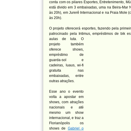
conta com os pilares Esportes, Entretenimento, Mú
está divido em 3 embaixadas, uma na Beira-Mar N
às 20h), em Jurerê Internacional e na Praia Mole 
às 20h).
O projeto oferecerá esportes, fazendo pela primei
patrocinado pela Intimus, empréstimos de bik
es
aulas de luta. O
projeto também
oferece shows,
empréstimo de
guarda-sol e
cadeiras, luaus, wi-fi
gratuita nas
embaixadas, entre
outras atrações.
Esse ano o evento
volta a apostar em
shows, com atrações
nacionais e até
mesmo um show
internacional, e traz a
Florianópolis os
shows de
Gabriel o