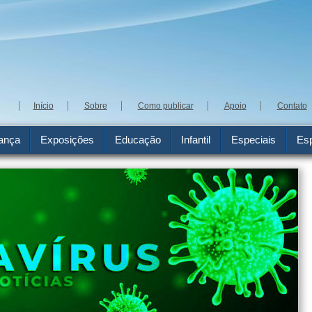
Início
Sobre
Como publicar
Apoio
Contato
ança
Exposições
Educação
Infantil
Especiais
Esp