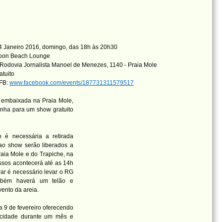
 Janeiro 2016, domingo, das 18h às 20h30
oon Beach Lounge
Rodovia Jornalista Manoel de Menezes, 1140 - Praia Mole
atuito
 FB:
www.facebook.com/events/187731311579517
a embaixada na Praia Mole,
nha para um show gratuito
 é necessária a retirada
ao show serão liberados a
raia Mole e do Trapiche, na
essos acontecerá até as 14h
rar é necessário levar o RG
ambém haverá um telão e
ento da areia.
a 9 de fevereiro oferecendo
a cidade durante um mês e