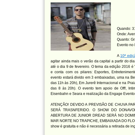
Quando: 31
Onde: Aven
Quanto: Gr
Evento no
A
10ª ediç
agitar ainda mais o verão da capital a partir do di
até o dia 9 de fevereiro. O tema da edição 2016 é
e conta com os pilares: Esportes, Entretenimen
evento estará divido em 3 embaixadas, uma na Be
das 11h às 20h), Em Jurerê Internacional e na Pra
das 8 às 20h). O evento tem apoio de Off!, Int
Eisenbahn e Seara e realização da Engage Evento
ATENÇÃO! DEVIDO A PREVISÃO DE CHUVA PAR
SERÁ TRASNFERIDO. O SHOW DO DONAVO
ABERTURA DE JUNIOR DREAD SERÁ NO DOMING
MAR NORTE NO TRAPICHE, EMBAIXADA DO FLORIP
show é gratuita e não é necessária a retirada de in