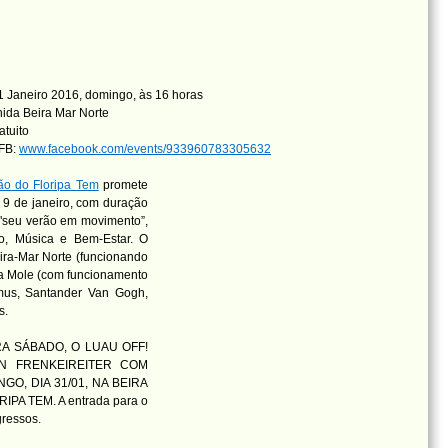
 Janeiro 2016, domingo, às 16 horas
ida Beira Mar Norte
atuito
 FB:
www.facebook.com/events/933960783305632
ão do Floripa Tem
promete
a 9 de janeiro, com duração
 "seu verão em movimento”,
to, Música e Bem-Estar. O
ira-Mar Norte (funcionando
ia Mole (com funcionamento
imus, Santander Van Gogh,
s.
A SÁBADO, O LUAU OFF!
N FRENKEIREITER COM
O, DIA 31/01, NA BEIRA
A TEM. A entrada para o
gressos.