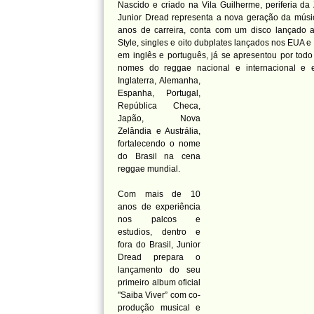
Nascido e criado na Vila Guilherme, periferia d
Junior Dread representa a nova geração da mús
anos de carreira, conta com um disco lançado 
Style, singles e oito dubplates lançados nos EUA 
em inglês e português, já se apresentou por todo 
nomes do reggae nacional e internacional e 
Inglaterra, Alemanha,
Espanha, Portugal,
República Checa,
Japão, Nova
Zelândia e Austrália,
fortalecendo o nome
do Brasil na cena
reggae mundial.
Com mais de 10
anos de experiência
nos palcos e
estudios, dentro e
fora do Brasil, Junior
Dread prepara o
lançamento do seu
primeiro album oficial
"Saiba Viver” com co-
produção musical e