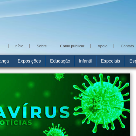
Início
Sobre
Como publicar
Apoio
Contato
ança
Exposições
Educação
Infantil
Especiais
Esp