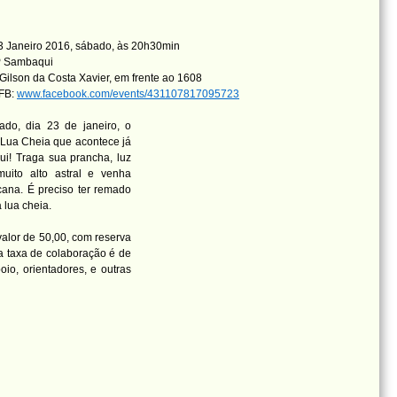
 Janeiro 2016, sábado, às 20h30min
 Sambaqui
Gilson da Costa Xavier, em frente ao 1608
 FB:
www.facebook.com/events/431107817095723
ado, dia 23 de janeiro, o
Lua Cheia que acontece já
i! Traga sua prancha, luz
muito alto astral e venha
cana. É preciso ter remado
 lua cheia.
alor de 50,00, com reserva
a taxa de colaboração é de
io, orientadores, e outras