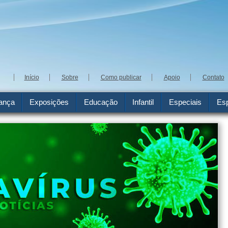
Início
Sobre
Como publicar
Apoio
Contato
ança
Exposições
Educação
Infantil
Especiais
Esp