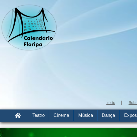
Início
Sobr
Teatro
Cinema
Música
Dança
Expos