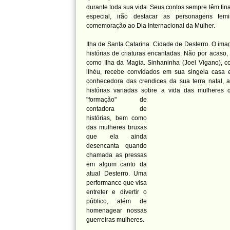
durante toda sua vida. Seus contos sempre têm finai
especial, irão destacar as personagens femi
comemoração ao Dia Internacional da Mulher.
Ilha de Santa Catarina. Cidade de Desterro. O ima
histórias de criaturas encantadas. Não por acaso,
como Ilha da Magia. Sinhaninha (Joel Vigano), 
ilhéu, recebe convidados em sua singela casa 
conhecedora das crendices da sua terra natal, a
histórias variadas sobre a vida das mulheres
"formação" de
contadora de
histórias, bem como
das mulheres bruxas
que ela ainda
desencanta quando
chamada as pressas
em algum canto da
atual Desterro. Uma
performance que visa
entreter e divertir o
público, além de
homenagear nossas
guerreiras mulheres.