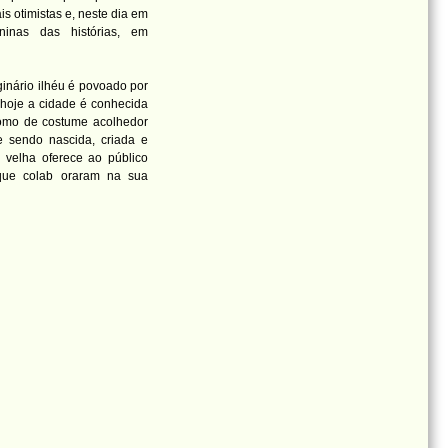
s otimistas e, neste dia em
ninas das histórias, em
ginário ilhéu é povoado por
 hoje a cidade é conhecida
como de costume acolhedor
e sendo nascida, criada e
 velha oferece ao público
 que colab
oraram na sua