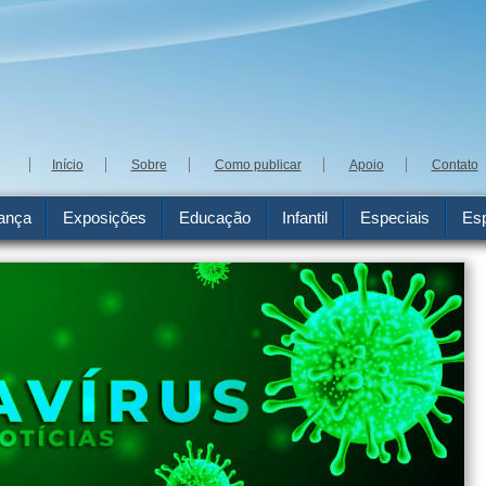
Início
Sobre
Como publicar
Apoio
Contato
ança
Exposições
Educação
Infantil
Especiais
Esp