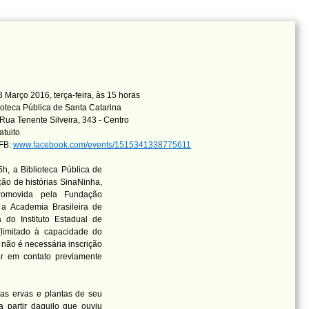
 Março 2016, terça-feira, às 15 horas
ioteca Pública de Santa Catarina
Rua Tenente Silveira, 343 - Centro
atuito
 FB:
www.facebook.com/events/1515341338775611
h, a Biblioteca Pública de
ão de histórias SinaNinha,
Promovida pela Fundação
a Academia Brasileira de
 do Instituto Estadual de
(limitado à capacidade do
 não é necessária inscrição
ar em contato previamente
as ervas e plantas de seu
a partir daquilo que ouviu