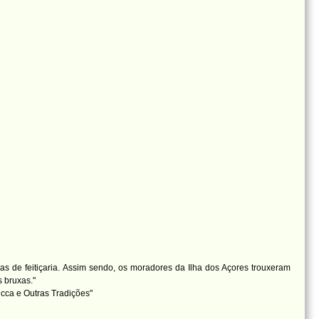
s de feitiçaria. Assim sendo, os moradores da Ilha dos Açores trouxeram
 bruxas."
icca e Outras Tradições"