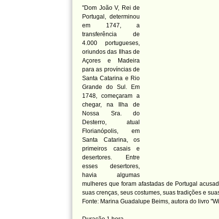
"Dom João V, Rei de
Portugal, determinou
em 1747, a
transferência de
4.000 portugueses,
oriundos das Ilhas de
Açores e Madeira
para as províncias de
Santa Catarina e Rio
Grande do Sul. Em
1748, começaram a
chegar, na Ilha de
Nossa Sra. do
Desterro, atual
Florianópolis, em
Santa Catarina, os
primeiros casais e
desertores. Entre
esses desertores,
havia algumas
mulheres que foram afastadas de Portugal acusada
suas crenças, seus costumes, suas tradições e suas
Fonte: Marina Guadalupe Beims, autora do livro "W