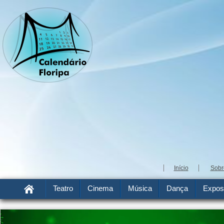
Início
Sobr
Teatro
Cinema
Música
Dança
Expos